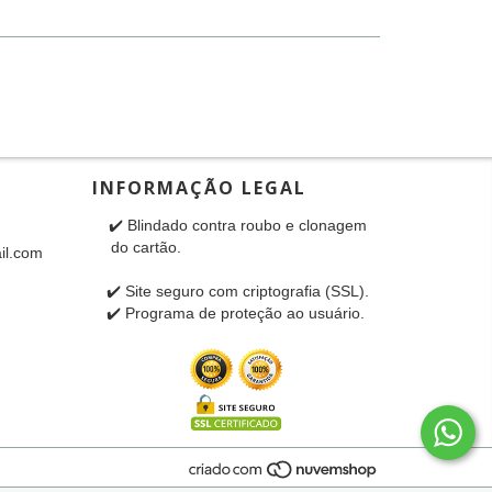
INFORMAÇÃO LEGAL
‎‎‎ ✔️ Blindado contra roubo e clonagem
‎ ‎‎ ‎ ‎ do cartão.‎ ‎ ‎ ‎‎ ‎ ‎ ‎ ‎ ‎ ‎ ‎ ‎ ‎ ‎ ‎ ‎ ‎ ‎ ‎ ‎ ‎ ‎ ‎ ‎ ‎ ‎ ‎ ‎ ‎ ‎ ‎ ‎ ‎ ‎ ‎ ‎ ‎ ‎ ‎ ‎ ‎ ‎ ‎ ‎ ‎ ‎
il.com
‎ ‎
‎ ‎✔️ Site seguro com criptografia (SSL).
✔️ Programa de proteção ao usuário.